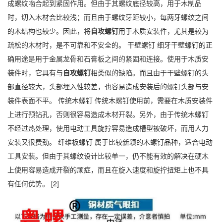
成螺纹啮合起到紧固作用。但由于其螺纹底径较高，用于木制品
时，切入木材会比较浅；而且由于螺纹牙距较小，每两牙螺纹之间
的木结构也较少。因此，将
自攻螺钉
用于木质安装件，尤其是较为
疏松的木材时，是不可靠和不安全的。 干壁螺钉 细牙干壁螺钉的正
确用途是用于金属龙骨和石膏板之间的紧固和连接。使用于木质安
装件时，它具有与
自攻螺钉
相类似的缺陷。而且由于干壁螺钉的头
部直径较大，头部埋入性较差，也容易造成安装后的螺钉头部与安
装件表面不平。 传统木螺钉 传统木螺钉使用前，需要在木质安装件
上进行预钻孔，否则很容易造成木材开裂。另外，由于传统木螺钉
不经过热处理，使用电动工具旋拧容易造成槽型被破坏，而用人力
安装又很费劲。 纤维板螺钉 属于比较新颖的木螺钉品种，适合电动
工具安装。但由于其螺纹设计比较单一，仍不能有效的解决在硬木
上使用容易造成开裂的顽症，而且在旋入速度和旋拧扭矩上也不具
有任何优势。 [2]