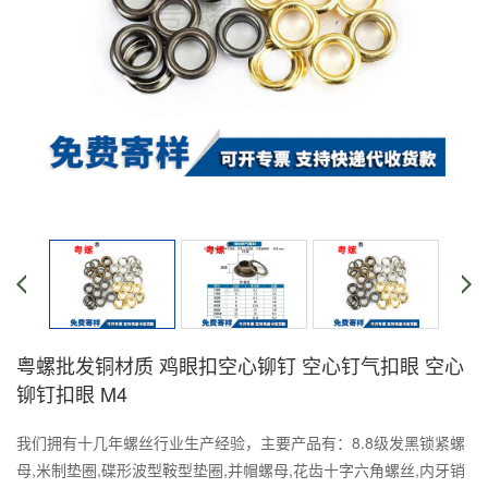
粤螺批发铜材质 鸡眼扣空心铆钉 空心钉气扣眼 空心
铆钉扣眼 M4
我们拥有十几年螺丝行业生产经验，主要产品有：8.8级发黑锁紧螺
母,米制垫圈,碟形波型鞍型垫圈,并帽螺母,花齿十字六角螺丝,内牙销