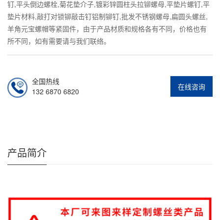
钉,平头倒边螺栓,菊花垫介子,镀彩锌圆柱头拉铆螺母,平垫片螺钉,平
垫片材料,敲打对锁铆敲击钉铝制铆钉,批发不锈钢螺母,扁圆头螺丝,
羊角元宝螺帽等紧固件，由于产品材质和规格各有不同，价格也有
所不同，如有需要请与我们联络。
全国热线
在线咨询
132 6870 6820
产品简介