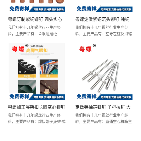
粤螺订制紫铜铆钉 圆头实心
粤螺定做紫铜沉头铆钉 纯铜
我们拥有十几年螺丝行业生产经
我们拥有十几年螺丝行业生产经
铆钉 GB867紫铜半圆毛钉 元
沉头实心铆钉 平锥头铜铆钉
验，主要产品有：鱼眼耐磨绝
验，主要产品有：左牙左旋反扣螺
帽铜钉 M5
缘,DIN929六角焊接螺母,车盖形螺
M8 M10
帽,PC板间隔柱,非标紧固件螺丝,8
帽,薄型螺帽,波浪弹性弹簧垫...
级正螺母,商标实心滚花铆钉...
粤螺加工展架扣长脚空心铆钉
定做铝抽芯铆钉 子母拉钉 大
我们拥有十几年螺丝行业生产经
我们拥有十几年螺丝行业生产经
高脚宽边鸡眼扣 气眼扣皮带
帽铝制抽芯柳钉 半圆头抽心
验，主要产品有：焊接端子,敲击式
验，主要产品有：直通空心机箱主
孔吊牌 M8 M10
平帽GB109柳丁铁本色GB867圆头
开口形 M5
板,摩托车螺丝,加长外六角螺丝钉,
铆钉,ASMEB18....
单头主板铜柱,船形弹珠弹片滑...