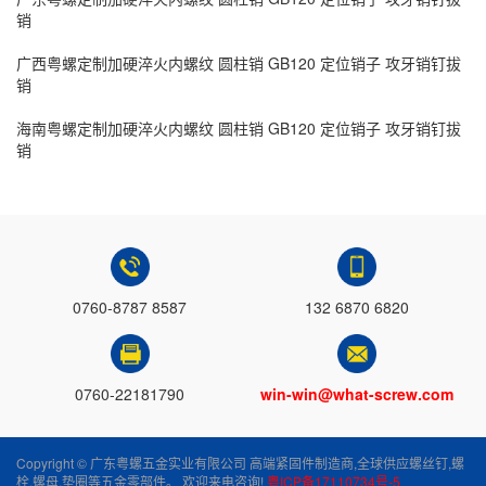
销
广西粤螺定制加硬淬火内螺纹 圆柱销 GB120 定位销子 攻牙销钉拔
销
海南粤螺定制加硬淬火内螺纹 圆柱销 GB120 定位销子 攻牙销钉拔
销
0760-8787 8587
132 6870 6820
0760-22181790
win-win@what-screw.com
Copyright © 广东粤螺五金实业有限公司 高端紧固件制造商,全球供应螺丝钉,螺
栓,螺母,垫圈等五金零部件。 欢迎来电咨询!
粤ICP备17110734号-5