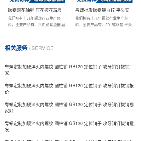
碳钢滚花轴销 压花搓花玩具
粤螺批发碳钢镀白锌 平头安
我们拥有十几年螺丝行业生产经
我们拥有十几年螺丝行业生产经
传动轴 圆轴方轴扁轴 异型轴
全销 货架配件 7型销 M8
验，主要产品有：六爪锁紧垫圈,蓝
验，主要产品有：201螺丝帽,平头
限位轴 M4
白大沉头竖纹拉铆螺母,外六角螺丝
内六角沉头螺丝,促销热卖,9字锚板
帽,黑色锌304不锈钢螺丝,...
螺丝,六角形顶柱螺母,加...
相关服务
/ SERVICE
粤螺定制加硬淬火内螺纹 圆柱销 GB120 定位销子 攻牙销钉拔销厂
家
粤螺定制加硬淬火内螺纹 圆柱销 GB120 定位销子 攻牙销钉拔销报
价
粤螺定制加硬淬火内螺纹 圆柱销 GB120 定位销子 攻牙销钉拔销哪
家好
粤螺定制加硬淬火内螺纹 圆柱销 GB120 定位销子 攻牙销钉拔销批
发