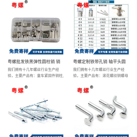
粤螺批发铁黑弹性圆柱销 销
粤螺定制铁带孔销 轴平头圆
我们拥有十几年螺丝行业生产经
我们拥有十几年螺丝行业生产经
子销钉 定位销空心销 弹性开
柱带孔销 钉带孔插销 定位销
验，主要产品有：童车紧固件铜柱,
验，主要产品有：滚花螺纹铜螺母
口销 M8
国标四角六角点焊螺帽,拉爆螺
GB882 M6
柱,球面垫片,塑胶固定型铆钉,冷墩
栓,Mn三波峰垫圈,沉杯螺丝,4...
压铆螺母,HG21545地脚...