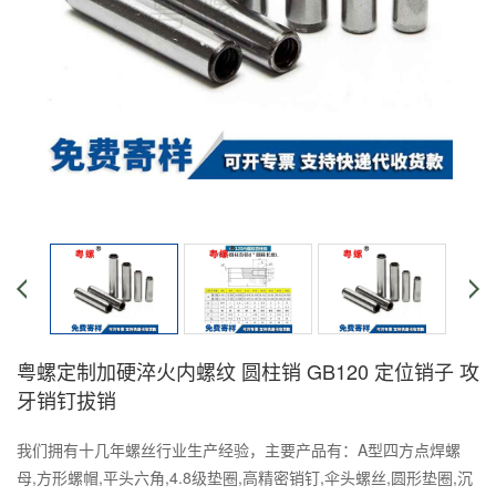
粤螺定制加硬淬火内螺纹 圆柱销 GB120 定位销子 攻
牙销钉拔销
我们拥有十几年螺丝行业生产经验，主要产品有：A型四方点焊螺
母,方形螺帽,平头六角,4.8级垫圈,高精密销钉,伞头螺丝,圆形垫圈,沉