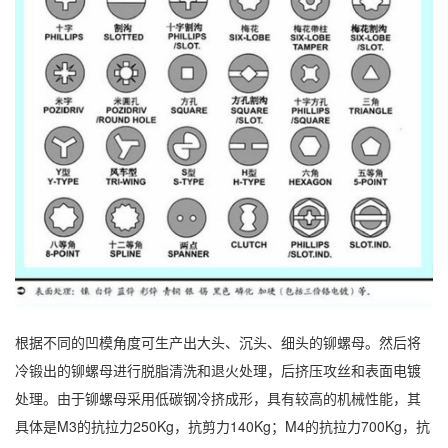
根据不同的凹模角度可生产出大头、沉头、细头的铆螺母。然后将
冷锻出的铆螺母进行脱脂清洗和退火处理，后挤压攻丝和表面电镀
处理。由于铆螺母采用低碳钢冷挤成形，具有较高的机械性能，其
具体是M3的抗拉力250Kg，抗剪力140Kg；M4的抗拉力700Kg，抗